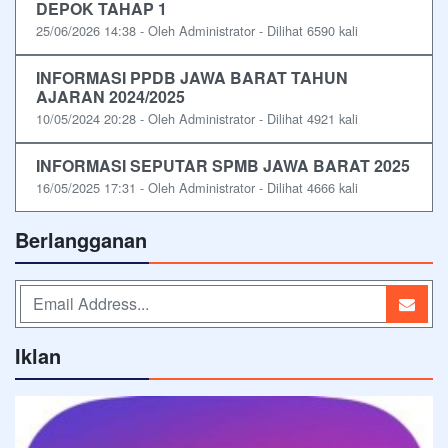
DEPOK TAHAP 1
25/06/2026 14:38 - Oleh Administrator - Dilihat 6590 kali
INFORMASI PPDB JAWA BARAT TAHUN
AJARAN 2024/2025
10/05/2024 20:28 - Oleh Administrator - Dilihat 4921 kali
INFORMASI SEPUTAR SPMB JAWA BARAT 2025
16/05/2025 17:31 - Oleh Administrator - Dilihat 4666 kali
Berlangganan
Iklan