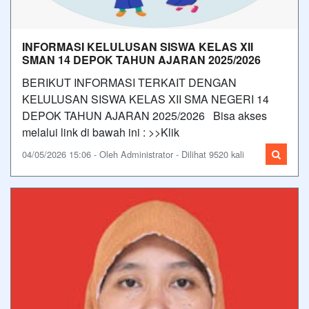
INFORMASI KELULUSAN SISWA KELAS XII
SMAN 14 DEPOK TAHUN AJARAN 2025/2026
BERIKUT INFORMASI TERKAIT DENGAN
KELULUSAN SISWA KELAS XII SMA NEGERI 14
DEPOK TAHUN AJARAN 2025/2026 Bisa akses
melalui link di bawah ini : >>Klik
04/05/2026 15:06 - Oleh Administrator - Dilihat 9520 kali