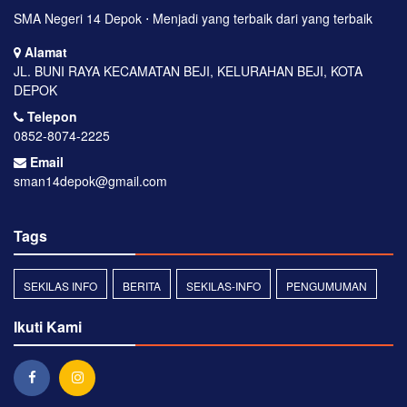
SMA Negeri 14 Depok ⋅ Menjadi yang terbaik dari yang terbaik
Alamat
JL. BUNI RAYA KECAMATAN BEJI, KELURAHAN BEJI, KOTA
DEPOK
Telepon
0852-8074-2225
Email
sman14depok@gmail.com
Tags
SEKILAS INFO
BERITA
SEKILAS-INFO
PENGUMUMAN
Ikuti Kami