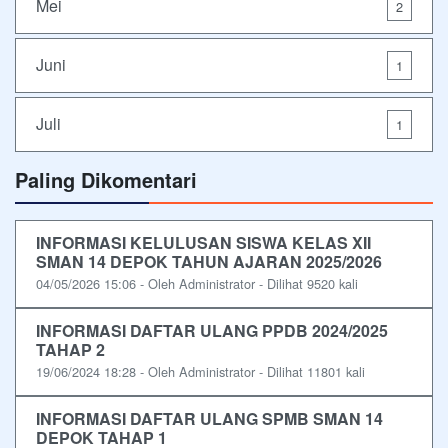
Mei
2
Juni
1
Juli
1
Paling Dikomentari
INFORMASI KELULUSAN SISWA KELAS XII
SMAN 14 DEPOK TAHUN AJARAN 2025/2026
04/05/2026 15:06 - Oleh Administrator - Dilihat 9520 kali
INFORMASI DAFTAR ULANG PPDB 2024/2025
TAHAP 2
19/06/2024 18:28 - Oleh Administrator - Dilihat 11801 kali
INFORMASI DAFTAR ULANG SPMB SMAN 14
DEPOK TAHAP 1