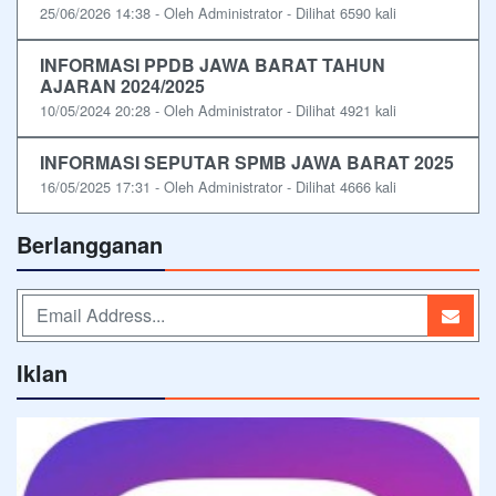
25/06/2026 14:38 - Oleh Administrator - Dilihat 6590 kali
INFORMASI PPDB JAWA BARAT TAHUN
AJARAN 2024/2025
10/05/2024 20:28 - Oleh Administrator - Dilihat 4921 kali
INFORMASI SEPUTAR SPMB JAWA BARAT 2025
16/05/2025 17:31 - Oleh Administrator - Dilihat 4666 kali
Berlangganan
Iklan