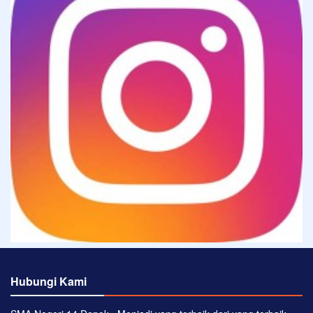
Hubungi Kami