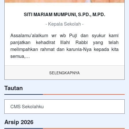
SITI MARIAM MUMPUNI, S.PD., M.PD.
- Kepala Sekolah -
Assalamu’alaikum wr wb Puji dan syukur kami
panjatkan kehadirat Illahi Rabbi yang telah
melimpahkan rahmat dan karunia-Nya kepada kita
semua,…
SELENGKAPNYA
Tautan
CMS Sekolahku
Arsip 2026