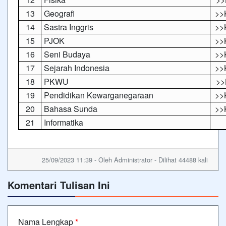
13
Geografi
>>K
14
Sastra Inggris
>>K
15
PJOK
>>K
16
Seni Budaya
>>K
17
Sejarah Indonesia
>>K
18
PKWU
>>
19
Pendidikan Kewarganegaraan
>>K
20
Bahasa Sunda
>>K
21
Informatika
25/09/2023 11:39 - Oleh Administrator - Dilihat 44488 kali
Komentari Tulisan Ini
Nama Lengkap
*