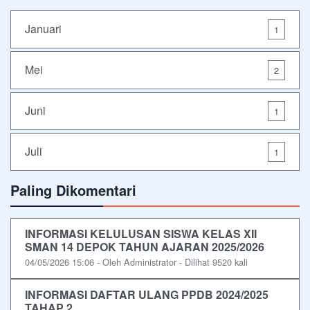
Januari
1
Mei
2
Juni
1
Juli
1
Paling Dikomentari
INFORMASI KELULUSAN SISWA KELAS XII
SMAN 14 DEPOK TAHUN AJARAN 2025/2026
04/05/2026 15:06 - Oleh Administrator - Dilihat 9520 kali
INFORMASI DAFTAR ULANG PPDB 2024/2025
TAHAP 2