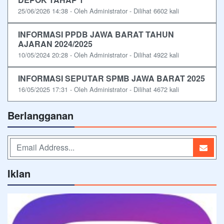
25/06/2026 14:38 - Oleh Administrator - Dilihat 6602 kali
INFORMASI PPDB JAWA BARAT TAHUN
AJARAN 2024/2025
10/05/2024 20:28 - Oleh Administrator - Dilihat 4922 kali
INFORMASI SEPUTAR SPMB JAWA BARAT 2025
16/05/2025 17:31 - Oleh Administrator - Dilihat 4672 kali
Berlangganan
Iklan