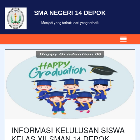
SMA NEGERI 14 DEPOK
Menjadi yang terbaik dari yang terbaik
INFORMASI KELULUSAN SISWA
KELAS XII SMAN 14 DEPOK