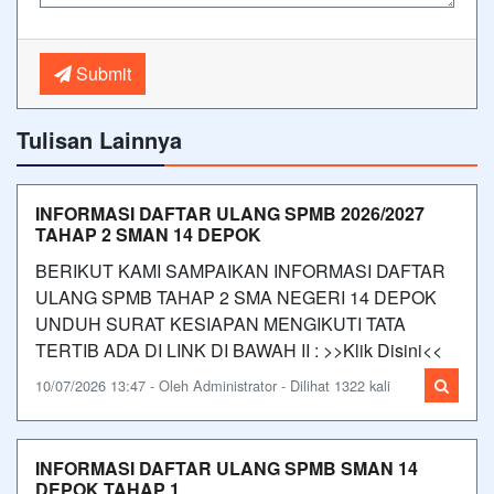
Submit
Tulisan Lainnya
INFORMASI DAFTAR ULANG SPMB 2026/2027
TAHAP 2 SMAN 14 DEPOK
BERIKUT KAMI SAMPAIKAN INFORMASI DAFTAR
ULANG SPMB TAHAP 2 SMA NEGERI 14 DEPOK
UNDUH SURAT KESIAPAN MENGIKUTI TATA
TERTIB ADA DI LINK DI BAWAH II : >>Klik Disini<<
10/07/2026 13:47 - Oleh Administrator - Dilihat 1322 kali
INFORMASI DAFTAR ULANG SPMB SMAN 14
DEPOK TAHAP 1