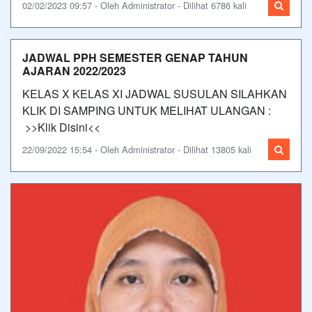
02/02/2023 09:57 - Oleh Administrator - Dilihat 6786 kali
JADWAL PPH SEMESTER GENAP TAHUN
AJARAN 2022/2023
KELAS X KELAS XI JADWAL SUSULAN SILAHKAN
KLIK DI SAMPING UNTUK MELIHAT ULANGAN :
>>Klik Disini<<
22/09/2022 15:54 - Oleh Administrator - Dilihat 13805 kali