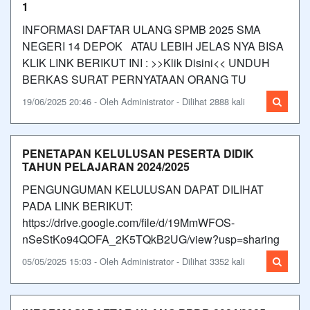
1
INFORMASI DAFTAR ULANG SPMB 2025 SMA
NEGERI 14 DEPOK ATAU LEBIH JELAS NYA BISA
KLIK LINK BERIKUT INI : >>Klik Disini<< UNDUH
BERKAS SURAT PERNYATAAN ORANG TU
19/06/2025 20:46 - Oleh Administrator - Dilihat 2888 kali
PENETAPAN KELULUSAN PESERTA DIDIK
TAHUN PELAJARAN 2024/2025
PENGUNGUMAN KELULUSAN DAPAT DILIHAT
PADA LINK BERIKUT:
https://drive.google.com/file/d/19MmWFOS-
nSeStKo94QOFA_2K5TQkB2UG/view?usp=sharing
05/05/2025 15:03 - Oleh Administrator - Dilihat 3352 kali