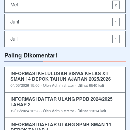
Mei
2
Juni
1
Juli
1
Paling Dikomentari
INFORMASI KELULUSAN SISWA KELAS XII
SMAN 14 DEPOK TAHUN AJARAN 2025/2026
04/05/2026 15:06 - Oleh Administrator - Dilihat 9540 kali
INFORMASI DAFTAR ULANG PPDB 2024/2025
TAHAP 2
19/06/2024 18:28 - Oleh Administrator - Dilihat 11814 kali
INFORMASI DAFTAR ULANG SPMB SMAN 14
DEPOK TAHAP 1