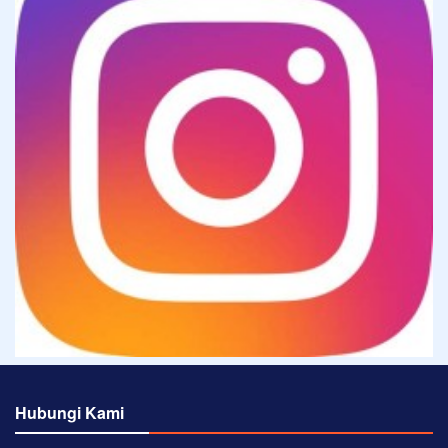
Hubungi Kami