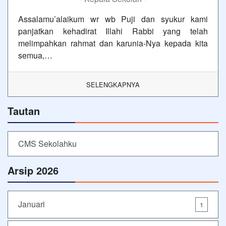
Assalamu’alaikum wr wb Puji dan syukur kami
panjatkan kehadirat Illahi Rabbi yang telah
melimpahkan rahmat dan karunia-Nya kepada kita
semua,…
SELENGKAPNYA
Tautan
CMS Sekolahku
Arsip 2026
Januari
1