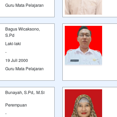
Guru Mata Pelajaran
Bagus Wicaksono,
S.Pd
Laki-laki
-
19 Juli 2000
Guru Mata Pelajaran
Bunayah, S.Pd,. M.Si
Perempuan
-