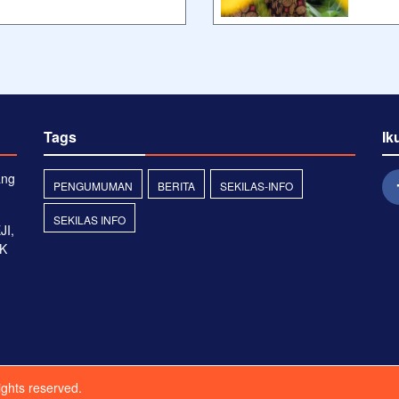
Tags
Ik
ang
PENGUMUMAN
BERITA
SEKILAS-INFO
SEKILAS INFO
JI,
K
rights reserved.