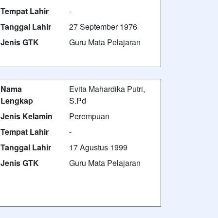
Tempat Lahir
-
Tanggal Lahir
27 September 1976
Jenis GTK
Guru Mata Pelajaran
Nama
Evita Mahardika Putri,
Lengkap
S.Pd
Jenis Kelamin
Perempuan
Tempat Lahir
-
Tanggal Lahir
17 Agustus 1999
Jenis GTK
Guru Mata Pelajaran