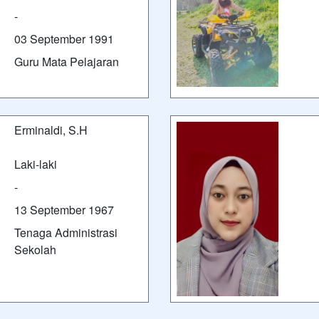
-
03 September 1991
Guru Mata Pelajaran
Erminaldi, S.H
Laki-laki
-
13 September 1967
Tenaga Administrasi
Sekolah