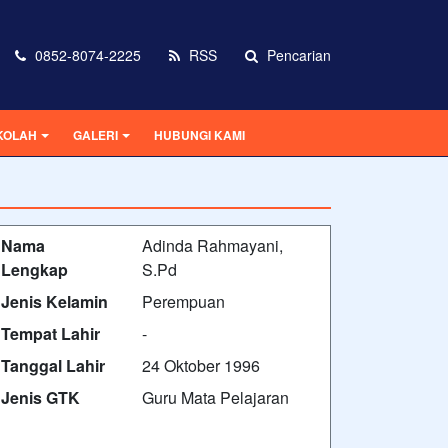
0852-8074-2225
RSS
Pencarian
KOLAH
GALERI
HUBUNGI KAMI
Nama
Adinda Rahmayani,
Lengkap
S.Pd
Jenis Kelamin
Perempuan
Tempat Lahir
-
Tanggal Lahir
24 Oktober 1996
Jenis GTK
Guru Mata Pelajaran