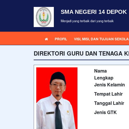
SMA NEGERI 14 DEPOK
Menjadi yang terbaik dari yang terbaik
PROFIL
VISI, MISI, DAN TUJUAN SEKOL
DIREKTORI GURU DAN TENAGA K
Nama
Lengkap
Jenis Kelamin
Tempat Lahir
Tanggal Lahir
Jenis GTK