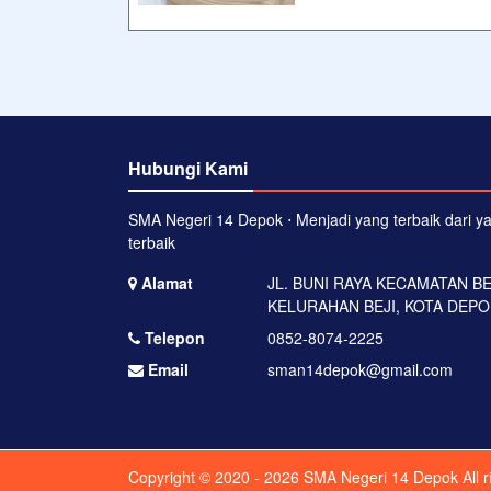
Hubungi Kami
SMA Negeri 14 Depok ⋅ Menjadi yang terbaik dari y
terbaik
Alamat
JL. BUNI RAYA KECAMATAN BE
KELURAHAN BEJI, KOTA DEPO
Telepon
0852-8074-2225
Email
sman14depok@gmail.com
Copyright © 2020 - 2026
SMA Negeri 14 Depok
All 