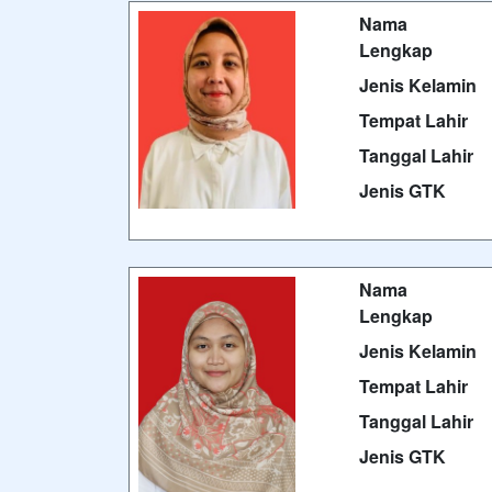
Nama
Lengkap
Jenis Kelamin
Tempat Lahir
Tanggal Lahir
Jenis GTK
Nama
Lengkap
Jenis Kelamin
Tempat Lahir
Tanggal Lahir
Jenis GTK