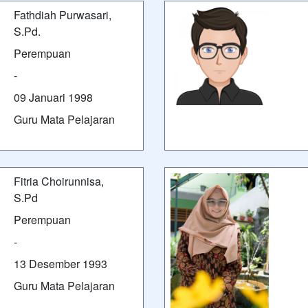
Fathdiah Purwasari,
S.Pd.
Perempuan
-
09 Januari 1998
Guru Mata Pelajaran
Fitria Choirunnisa,
S.Pd
Perempuan
-
13 Desember 1993
Guru Mata Pelajaran