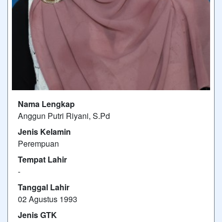
Nama Lengkap
Anggun Putri Riyani, S.Pd
Jenis Kelamin
Perempuan
Tempat Lahir
-
Tanggal Lahir
02 Agustus 1993
Jenis GTK