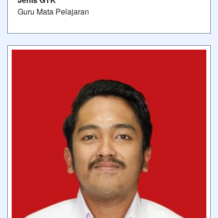
Guru Mata Pelajaran