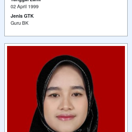
02 April 1999
Jenis GTK
Guru BK