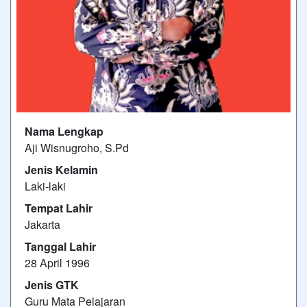
Nama Lengkap
Aji Wisnugroho, S.Pd
Jenis Kelamin
Laki-laki
Tempat Lahir
Jakarta
Tanggal Lahir
28 April 1996
Jenis GTK
Guru Mata Pelajaran