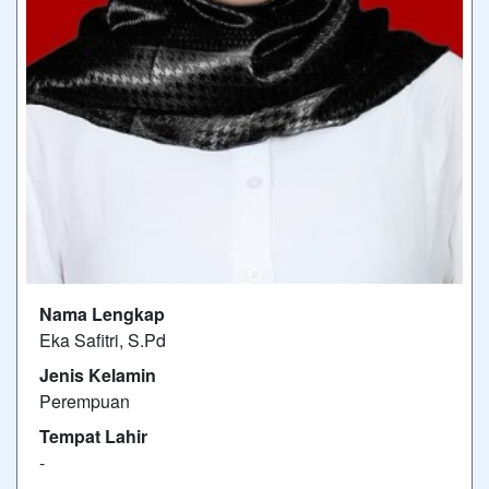
Nama Lengkap
Eka Safitri, S.Pd
Jenis Kelamin
Perempuan
Tempat Lahir
-