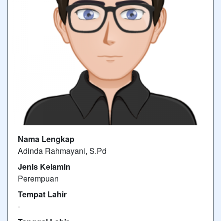
Nama Lengkap
Adinda Rahmayani, S.Pd
Jenis Kelamin
Perempuan
Tempat Lahir
-