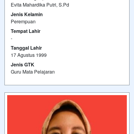
Evita Mahardika Putri, S.Pd
Jenis Kelamin
Perempuan
Tempat Lahir
-
Tanggal Lahir
17 Agustus 1999
Jenis GTK
Guru Mata Pelajaran