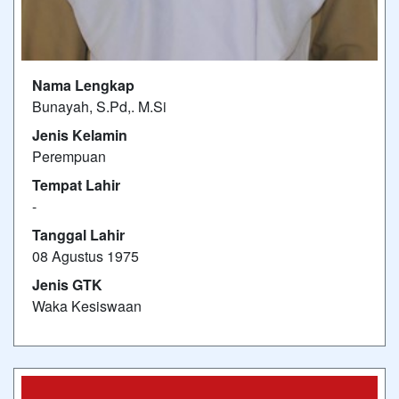
Nama Lengkap
Bunayah, S.Pd,. M.Si
Jenis Kelamin
Perempuan
Tempat Lahir
-
Tanggal Lahir
08 Agustus 1975
Jenis GTK
Waka Kesiswaan