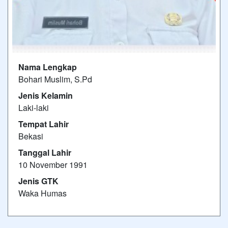
Nama Lengkap
Bohari Muslim, S.Pd
Jenis Kelamin
Laki-laki
Tempat Lahir
Bekasi
Tanggal Lahir
10 November 1991
Jenis GTK
Waka Humas