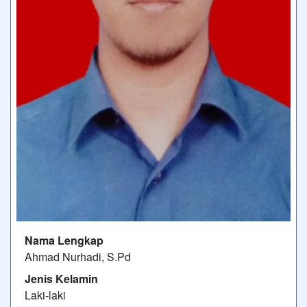
Nama Lengkap
Ahmad Nurhadi, S.Pd
Jenis Kelamin
Laki-laki