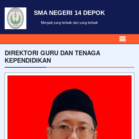
SMA NEGERI 14 DEPOK
Menjadi yang terbaik dari yang terbaik
DIREKTORI GURU DAN TENAGA
KEPENDIDIKAN