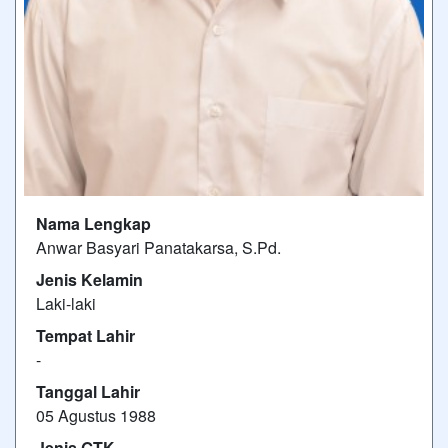
Nama Lengkap
Anwar Basyari Panatakarsa, S.Pd.
Jenis Kelamin
Laki-laki
Tempat Lahir
-
Tanggal Lahir
05 Agustus 1988
Jenis GTK