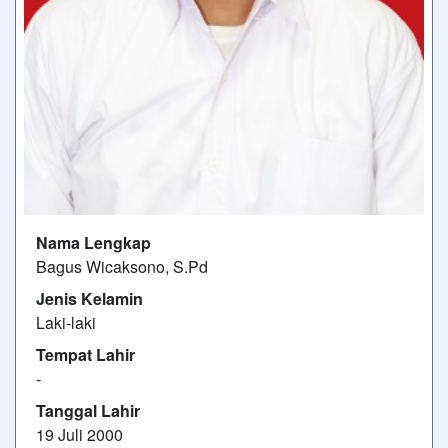
Nama Lengkap
Bagus Wicaksono, S.Pd
Jenis Kelamin
Laki-laki
Tempat Lahir
-
Tanggal Lahir
19 Juli 2000