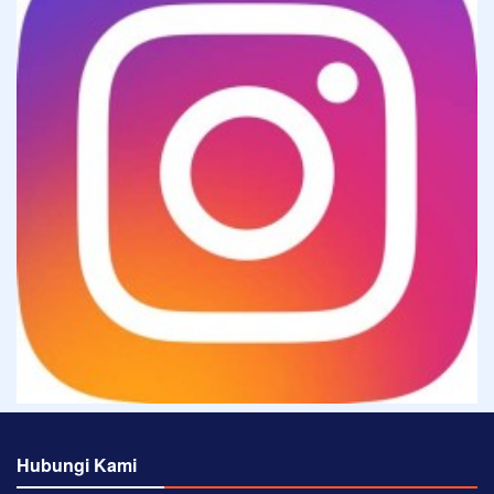
Hubungi Kami