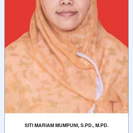
SITI MARIAM MUMPUNI, S.PD., M.PD.