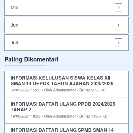
Mei
2
Juni
1
Juli
1
Paling Dikomentari
INFORMASI KELULUSAN SISWA KELAS XII
SMAN 14 DEPOK TAHUN AJARAN 2025/2026
04/05/2026 15:06 - Oleh Administrator - Dilihat 9530 kali
INFORMASI DAFTAR ULANG PPDB 2024/2025
TAHAP 2
19/06/2024 18:28 - Oleh Administrator - Dilihat 11807 kali
INFORMASI DAFTAR ULANG SPMB SMAN 14