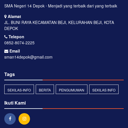
SMA Negeri 14 Depok ⋅ Menjadi yang terbaik dari yang terbaik
Alamat
JL. BUNI RAYA KECAMATAN BEJI, KELURAHAN BEJI, KOTA
DEPOK
Telepon
0852-8074-2225
Email
sman14depok@gmail.com
Tags
SEKILAS-INFO
BERITA
PENGUMUMAN
SEKILAS INFO
Ikuti Kami