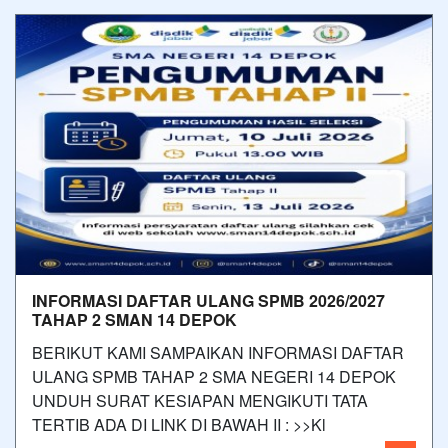
INFORMASI DAFTAR ULANG SPMB 2026/2027
TAHAP 2 SMAN 14 DEPOK
BERIKUT KAMI SAMPAIKAN INFORMASI DAFTAR
ULANG SPMB TAHAP 2 SMA NEGERI 14 DEPOK
UNDUH SURAT KESIAPAN MENGIKUTI TATA
TERTIB ADA DI LINK DI BAWAH II : >>Kl