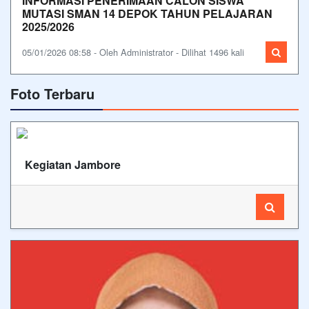
INFORMASI PENERIMAAN CALON SISWA
MUTASI SMAN 14 DEPOK TAHUN PELAJARAN
2025/2026
05/01/2026 08:58 - Oleh Administrator - Dilihat 1496 kali
Foto Terbaru
Kegiatan Jambore