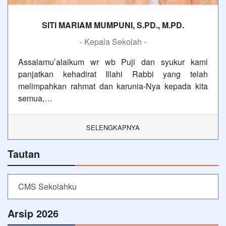
SITI MARIAM MUMPUNI, S.PD., M.PD.
- Kepala Sekolah -
Assalamu’alaikum wr wb Puji dan syukur kami
panjatkan kehadirat Illahi Rabbi yang telah
melimpahkan rahmat dan karunia-Nya kepada kita
semua,…
SELENGKAPNYA
Tautan
CMS Sekolahku
Arsip 2026