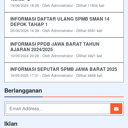
19/06/2024 18:28 - Oleh Administrator - Dilihat 11804 kali
INFORMASI DAFTAR ULANG SPMB SMAN 14
DEPOK TAHAP 1
25/06/2026 14:38 - Oleh Administrator - Dilihat 6591 kali
INFORMASI PPDB JAWA BARAT TAHUN
AJARAN 2024/2025
10/05/2024 20:28 - Oleh Administrator - Dilihat 4921 kali
INFORMASI SEPUTAR SPMB JAWA BARAT 2025
16/05/2025 17:31 - Oleh Administrator - Dilihat 4668 kali
Berlangganan
Iklan