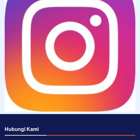
Hubungi Kami