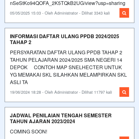
nSeStKo94QOFA_2K5TQkB2UG/view?usp=sharing
05/05/2025 15:03 - Oleh Administrator - Dilihat 3343 kali
INFORMASI DAFTAR ULANG PPDB 2024/2025
TAHAP 2
PERSYARATAN DAFTAR ULANG PPDB TAHAP 2
TAHUN PELAJARAN 2024/2025 SMA NEGERI 14
DEPOK CONTOH MAP SNELHECTER UNTUK
YG MEMAKAI SKL SILAHKAN MELAMPIRKAN SKL
ASLI TA
19/06/2024 18:28 - Oleh Administrator - Dilihat 11797 kali
JADWAL PENILAIAN TENGAH SEMESTER
TAHUN AJARAN 2023/2024
COMING SOON!