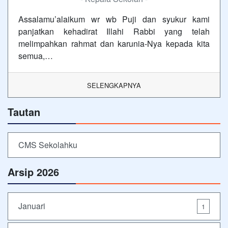
Assalamu’alaikum wr wb Puji dan syukur kami
panjatkan kehadirat Illahi Rabbi yang telah
melimpahkan rahmat dan karunia-Nya kepada kita
semua,…
SELENGKAPNYA
Tautan
CMS Sekolahku
Arsip 2026
Januari
1