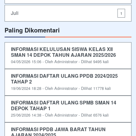
Juli
1
Paling Dikomentari
INFORMASI KELULUSAN SISWA KELAS XII
SMAN 14 DEPOK TAHUN AJARAN 2025/2026
04/05/2026 15:06 - Oleh Administrator - Dilihat 9495 kali
INFORMASI DAFTAR ULANG PPDB 2024/2025
TAHAP 2
19/06/2024 18:28 - Oleh Administrator - Dilihat 11778 kali
INFORMASI DAFTAR ULANG SPMB SMAN 14
DEPOK TAHAP 1
25/06/2026 14:38 - Oleh Administrator - Dilihat 6576 kali
INFORMASI PPDB JAWA BARAT TAHUN
AJARAN 2024/2025