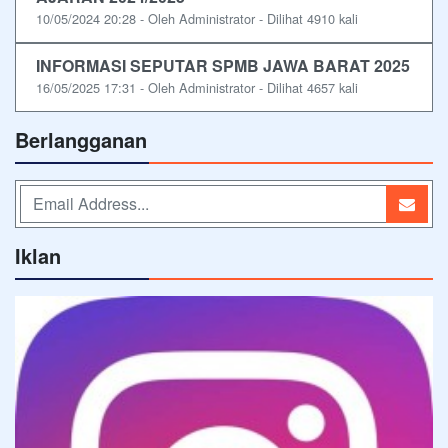
10/05/2024 20:28 - Oleh Administrator - Dilihat 4910 kali
INFORMASI SEPUTAR SPMB JAWA BARAT 2025
16/05/2025 17:31 - Oleh Administrator - Dilihat 4657 kali
Berlangganan
Iklan