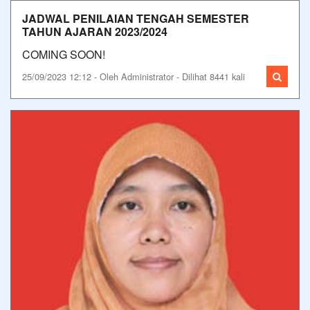
JADWAL PENILAIAN TENGAH SEMESTER
TAHUN AJARAN 2023/2024
COMING SOON!
25/09/2023 12:12 - Oleh Administrator - Dilihat 8441 kali