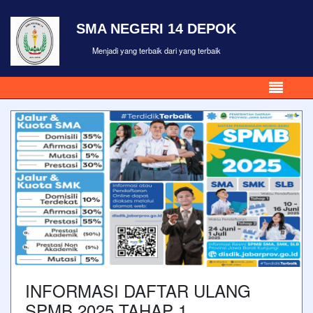
SMA NEGERI 14 DEPOK
Menjadi yang terbaik dari yang terbaik
INFORMASI DAFTAR ULANG
SPMB 2025 TAHAP 1