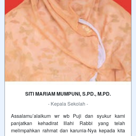
SITI MARIAM MUMPUNI, S.PD., M.PD.
- Kepala Sekolah -
Assalamu’alaikum wr wb Puji dan syukur kami
panjatkan kehadirat Illahi Rabbi yang telah
melimpahkan rahmat dan karunia-Nya kepada kita