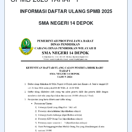
INFORMASI DAFTAR ULANG SPMB 2025
SMA NEGERI 14 DEPOK