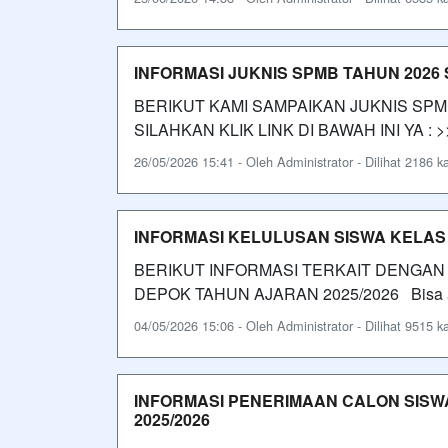
INFORMASI JUKNIS SPMB TAHUN 2026
BERIKUT KAMI SAMPAIKAN JUKNIS SP
SILAHKAN KLIK LINK DI BAWAH INI YA : 
26/05/2026 15:41 - Oleh Administrator - Dilihat 2186 ka
INFORMASI KELULUSAN SISWA KELAS X
BERIKUT INFORMASI TERKAIT DENGAN 
DEPOK TAHUN AJARAN 2025/2026 Bisa akses 
04/05/2026 15:06 - Oleh Administrator - Dilihat 9515 ka
INFORMASI PENERIMAAN CALON SISW
2025/2026