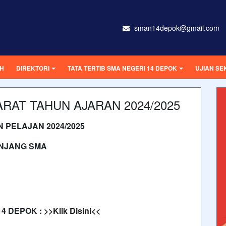
sman14depok@gmail.com
AH
DIREKTORI
TATA TERTIB SMA NEGERI 14 DEPOK
UJIAN SE
RAT TAHUN AJARAN 2024/2025
 PELAJAN 2024/2025
NJANG SMA
4 DEPOK :
>>Klik Disini<<