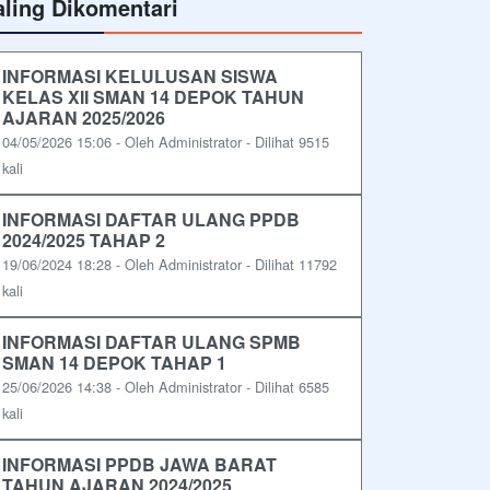
aling Dikomentari
INFORMASI KELULUSAN SISWA
KELAS XII SMAN 14 DEPOK TAHUN
AJARAN 2025/2026
04/05/2026 15:06 - Oleh Administrator - Dilihat 9515
kali
INFORMASI DAFTAR ULANG PPDB
2024/2025 TAHAP 2
19/06/2024 18:28 - Oleh Administrator - Dilihat 11792
kali
INFORMASI DAFTAR ULANG SPMB
SMAN 14 DEPOK TAHAP 1
25/06/2026 14:38 - Oleh Administrator - Dilihat 6585
kali
INFORMASI PPDB JAWA BARAT
TAHUN AJARAN 2024/2025