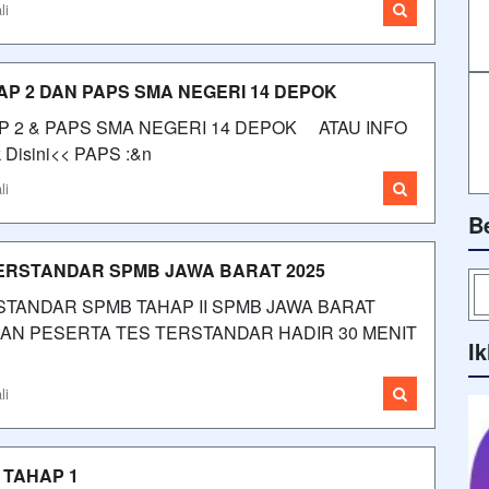
li
P 2 DAN PAPS SMA NEGERI 14 DEPOK
P 2 & PAPS SMA NEGERI 14 DEPOK ATAU INFO
 Disini<< PAPS :&n
li
B
TERSTANDAR SPMB JAWA BARAT 2025
STANDAR SPMB TAHAP II SPMB JAWA BARAT
KAN PESERTA TES TERSTANDAR HADIR 30 MENIT
Ik
li
 TAHAP 1