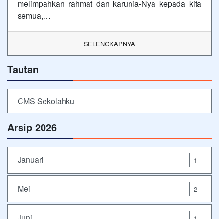
melimpahkan rahmat dan karunia-Nya kepada kita
semua,…
SELENGKAPNYA
Tautan
CMS Sekolahku
Arsip 2026
Januari
1
Mei
2
Juni
1