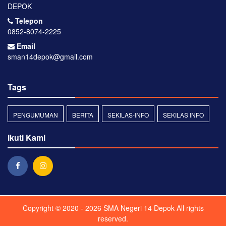
DEPOK
Telepon
0852-8074-2225
Email
sman14depok@gmail.com
Tags
PENGUMUMAN
BERITA
SEKILAS-INFO
SEKILAS INFO
Ikuti Kami
Copyright © 2020 - 2026
SMA Negeri 14 Depok
All rights
reserved.