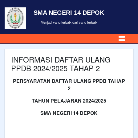
SMA NEGERI 14 DEPOK
Menjadi yang terbaik dari yang terbaik
INFORMASI DAFTAR ULANG
PPDB 2024/2025 TAHAP 2
PERSYARATAN DAFTAR ULANG PPDB TAHAP
2
TAHUN PELAJARAN 2024/2025
SMA NEGERI 14 DEPOK