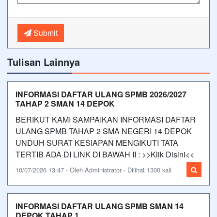
Submit
Tulisan Lainnya
INFORMASI DAFTAR ULANG SPMB 2026/2027
TAHAP 2 SMAN 14 DEPOK
BERIKUT KAMI SAMPAIKAN INFORMASI DAFTAR
ULANG SPMB TAHAP 2 SMA NEGERI 14 DEPOK
UNDUH SURAT KESIAPAN MENGIKUTI TATA
TERTIB ADA DI LINK DI BAWAH II : >>Klik Disini<<
10/07/2026 13:47 - Oleh Administrator - Dilihat 1300 kali
INFORMASI DAFTAR ULANG SPMB SMAN 14
DEPOK TAHAP 1