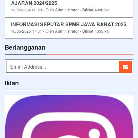
AJARAN 2024/2025
10/05/2024 20:28 - Oleh Administrator - Dilihat 4908 kali
INFORMASI SEPUTAR SPMB JAWA BARAT 2025
16/05/2025 17:31 - Oleh Administrator - Dilihat 4655 kali
Berlangganan
Iklan