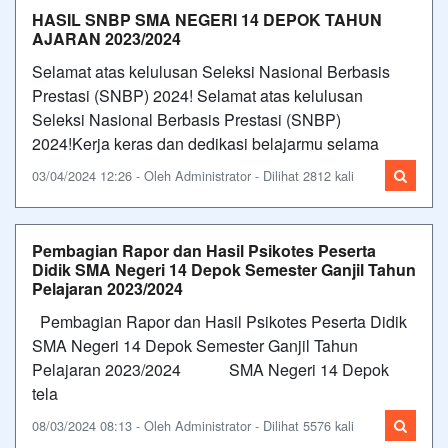
HASIL SNBP SMA NEGERI 14 DEPOK TAHUN
AJARAN 2023/2024
Selamat atas kelulusan Seleksi Nasional Berbasis
Prestasi (SNBP) 2024! Selamat atas kelulusan
Seleksi Nasional Berbasis Prestasi (SNBP)
2024!Kerja keras dan dedikasi belajarmu selama
03/04/2024 12:26 - Oleh Administrator - Dilihat 2812 kali
Pembagian Rapor dan Hasil Psikotes Peserta
Didik SMA Negeri 14 Depok Semester Ganjil Tahun
Pelajaran 2023/2024
Pembagian Rapor dan Hasil Psikotes Peserta Didik
SMA Negeri 14 Depok Semester Ganjil Tahun
Pelajaran 2023/2024 SMA Negeri 14 Depok
tela
08/03/2024 08:13 - Oleh Administrator - Dilihat 5576 kali