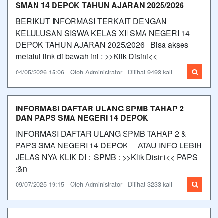
SMAN 14 DEPOK TAHUN AJARAN 2025/2026
BERIKUT INFORMASI TERKAIT DENGAN
KELULUSAN SISWA KELAS XII SMA NEGERI 14
DEPOK TAHUN AJARAN 2025/2026 Bisa akses
melalui link di bawah ini : >>Klik Disini<<
04/05/2026 15:06 - Oleh Administrator - Dilihat 9493 kali
INFORMASI DAFTAR ULANG SPMB TAHAP 2
DAN PAPS SMA NEGERI 14 DEPOK
INFORMASI DAFTAR ULANG SPMB TAHAP 2 &
PAPS SMA NEGERI 14 DEPOK ATAU INFO LEBIH
JELAS NYA KLIK DI : SPMB : >>Klik Disini<< PAPS
:&n
09/07/2025 19:15 - Oleh Administrator - Dilihat 3233 kali