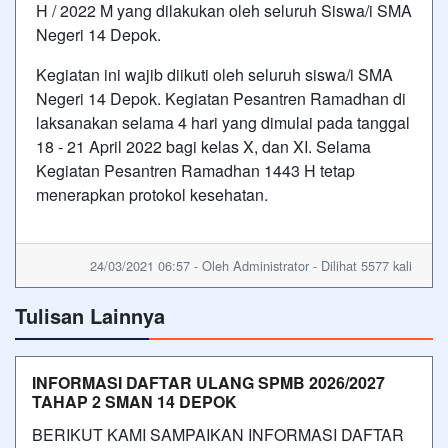
H / 2022 M yang dilakukan oleh seluruh Siswa/i SMA
Negeri 14 Depok.
Kegiatan ini wajib diikuti oleh seluruh siswa/i SMA
Negeri 14 Depok. Kegiatan Pesantren Ramadhan di
laksanakan selama 4 hari yang dimulai pada tanggal
18 - 21 April 2022 bagi kelas X, dan XI. Selama
Kegiatan Pesantren Ramadhan 1443 H tetap
menerapkan protokol kesehatan.
24/03/2021 06:57 - Oleh Administrator - Dilihat 5577 kali
Tulisan Lainnya
INFORMASI DAFTAR ULANG SPMB 2026/2027
TAHAP 2 SMAN 14 DEPOK
BERIKUT KAMI SAMPAIKAN INFORMASI DAFTAR