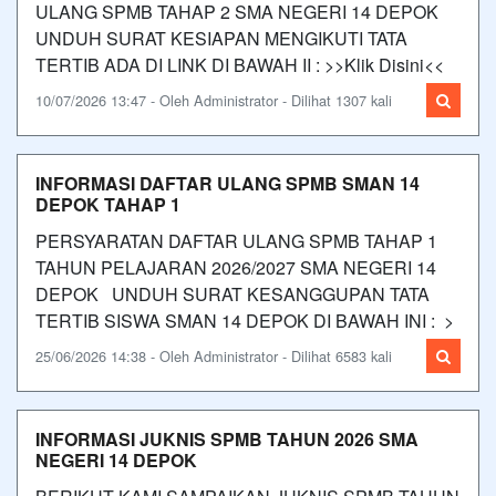
ULANG SPMB TAHAP 2 SMA NEGERI 14 DEPOK
UNDUH SURAT KESIAPAN MENGIKUTI TATA
TERTIB ADA DI LINK DI BAWAH II : >>Klik Disini<<
10/07/2026 13:47 - Oleh Administrator - Dilihat 1307 kali
INFORMASI DAFTAR ULANG SPMB SMAN 14
DEPOK TAHAP 1
PERSYARATAN DAFTAR ULANG SPMB TAHAP 1
TAHUN PELAJARAN 2026/2027 SMA NEGERI 14
DEPOK UNDUH SURAT KESANGGUPAN TATA
TERTIB SISWA SMAN 14 DEPOK DI BAWAH INI : >
25/06/2026 14:38 - Oleh Administrator - Dilihat 6583 kali
INFORMASI JUKNIS SPMB TAHUN 2026 SMA
NEGERI 14 DEPOK