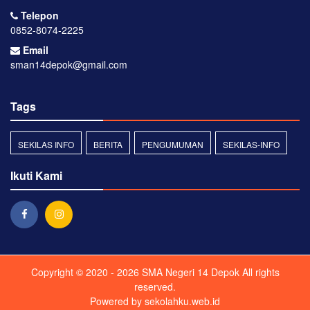
Telepon
0852-8074-2225
Email
sman14depok@gmail.com
Tags
SEKILAS INFO
BERITA
PENGUMUMAN
SEKILAS-INFO
Ikuti Kami
Copyright © 2020 - 2026
SMA Negeri 14 Depok
All rights
reserved.
Powered by
sekolahku.web.id