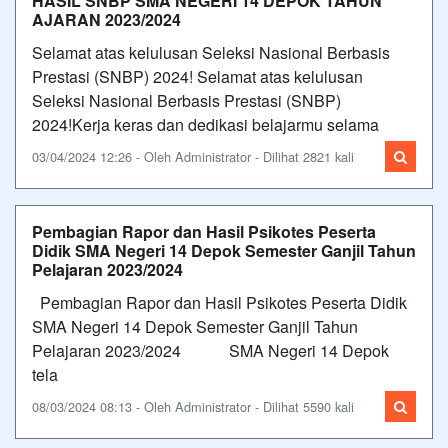
HASIL SNBP SMA NEGERI 14 DEPOK TAHUN
AJARAN 2023/2024
Selamat atas kelulusan Seleksi Nasional Berbasis
Prestasi (SNBP) 2024! Selamat atas kelulusan
Seleksi Nasional Berbasis Prestasi (SNBP)
2024!Kerja keras dan dedikasi belajarmu selama
03/04/2024 12:26 - Oleh Administrator - Dilihat 2821 kali
Pembagian Rapor dan Hasil Psikotes Peserta
Didik SMA Negeri 14 Depok Semester Ganjil Tahun
Pelajaran 2023/2024
Pembagian Rapor dan Hasil Psikotes Peserta Didik
SMA Negeri 14 Depok Semester Ganjil Tahun
Pelajaran 2023/2024 SMA Negeri 14 Depok
tela
08/03/2024 08:13 - Oleh Administrator - Dilihat 5590 kali