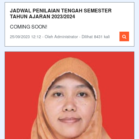
JADWAL PENILAIAN TENGAH SEMESTER
TAHUN AJARAN 2023/2024
COMING SOON!
25/09/2023 12:12 - Oleh Administrator - Dilihat 8431 kali