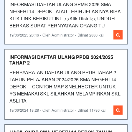
INFORMASI DAFTAR ULANG SPMB 2025 SMA
NEGERI 14 DEPOK ATAU LEBIH JELAS NYA BISA
KLIK LINK BERIKUT INI : >>Klik Disini<< UNDUH
BERKAS SURAT PERNYATAAN ORANG TU
19/06/2025 20:46 - Oleh Administrator - Dilihat 2880 kali
INFORMASI DAFTAR ULANG PPDB 2024/2025
TAHAP 2
PERSYARATAN DAFTAR ULANG PPDB TAHAP 2
TAHUN PELAJARAN 2024/2025 SMA NEGERI 14
DEPOK CONTOH MAP SNELHECTER UNTUK
YG MEMAKAI SKL SILAHKAN MELAMPIRKAN SKL
ASLI TA
19/06/2024 18:28 - Oleh Administrator - Dilihat 11786 kali