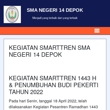
SMA NEGERI 14 DEPOK
Menjadi yang terbaik dari yang terbaik
KEGIATAN SMARTTREN SMA
NEGERI 14 DEPOK
KEGIATAN SMARTTREN 1443 H
& PENUMBUHAN BUDI PEKERTI
TAHUN 2022
Pada hari Senin, tanggal 18 April 2022, telah
dilaksanakan Kegiatan Pesantren Ramadhan 1443