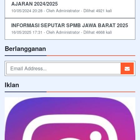
AJARAN 2024/2025
10/05/2024 20:28 - Oleh Administrator - Dilihat 4921 kali
INFORMASI SEPUTAR SPMB JAWA BARAT 2025
16/05/2025 17:31 - Oleh Administrator - Dilihat 4668 kali
Berlangganan
Iklan