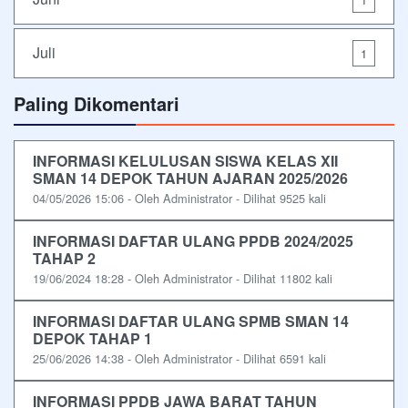
Juli
1
Paling Dikomentari
INFORMASI KELULUSAN SISWA KELAS XII
SMAN 14 DEPOK TAHUN AJARAN 2025/2026
04/05/2026 15:06 - Oleh Administrator - Dilihat 9525 kali
INFORMASI DAFTAR ULANG PPDB 2024/2025
TAHAP 2
19/06/2024 18:28 - Oleh Administrator - Dilihat 11802 kali
INFORMASI DAFTAR ULANG SPMB SMAN 14
DEPOK TAHAP 1
25/06/2026 14:38 - Oleh Administrator - Dilihat 6591 kali
INFORMASI PPDB JAWA BARAT TAHUN