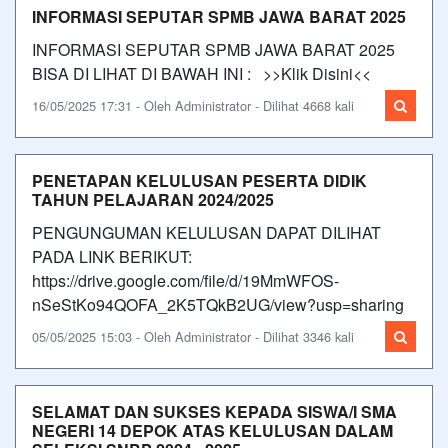
INFORMASI SEPUTAR SPMB JAWA BARAT 2025
INFORMASI SEPUTAR SPMB JAWA BARAT 2025
BISA DI LIHAT DI BAWAH INI : >>Klik Disini<<
16/05/2025 17:31 - Oleh Administrator - Dilihat 4668 kali
PENETAPAN KELULUSAN PESERTA DIDIK
TAHUN PELAJARAN 2024/2025
PENGUNGUMAN KELULUSAN DAPAT DILIHAT
PADA LINK BERIKUT:
https://drive.google.com/file/d/19MmWFOS-
nSeStKo94QOFA_2K5TQkB2UG/view?usp=sharing
05/05/2025 15:03 - Oleh Administrator - Dilihat 3346 kali
SELAMAT DAN SUKSES KEPADA SISWA/I SMA
NEGERI 14 DEPOK ATAS KELULUSAN DALAM