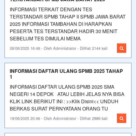
INFORMASI TERKAIT DENGAN TES
TERSTANDAR SPMB TAHAP II SPMB JAWA BARAT
2025 INFORMASI TAMBAHAN DI HARAPKAN
PESERTA TES TERSTANDAR HADIR 30 MENIT
SEBELUM TES DIMULAI MEMA
26/06/2025 16:49 - Oleh Administrator - Dilihat 2144 kali
INFORMASI DAFTAR ULANG SPMB 2025 TAHAP
1
INFORMASI DAFTAR ULANG SPMB 2025 SMA
NEGERI 14 DEPOK ATAU LEBIH JELAS NYA BISA
KLIK LINK BERIKUT INI : >>Klik Disini<< UNDUH
BERKAS SURAT PERNYATAAN ORANG TU
19/06/2025 20:46 - Oleh Administrator - Dilihat 2886 kali