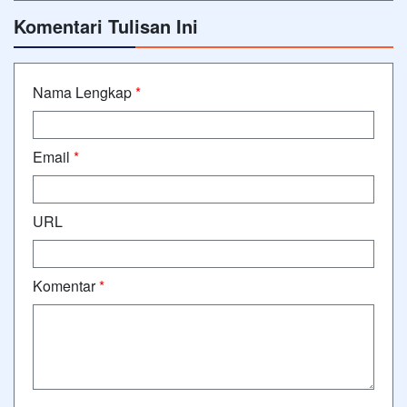
Komentari Tulisan Ini
Nama Lengkap
*
Email
*
URL
Komentar
*