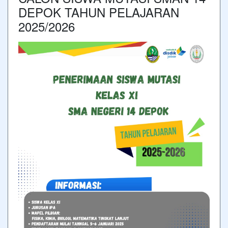
DEPOK TAHUN PELAJARAN
2025/2026