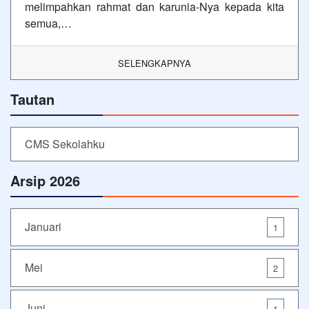
melimpahkan rahmat dan karunia-Nya kepada kita
semua,…
SELENGKAPNYA
Tautan
CMS Sekolahku
Arsip 2026
Januari
1
Mei
2
Juni
1