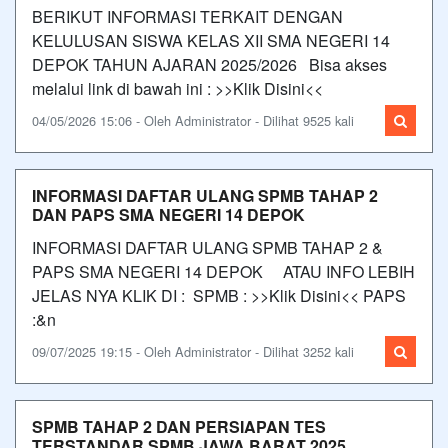
BERIKUT INFORMASI TERKAIT DENGAN
KELULUSAN SISWA KELAS XII SMA NEGERI 14
DEPOK TAHUN AJARAN 2025/2026 Bisa akses
melalui link di bawah ini : >>Klik Disini<<
04/05/2026 15:06 - Oleh Administrator - Dilihat 9525 kali
INFORMASI DAFTAR ULANG SPMB TAHAP 2
DAN PAPS SMA NEGERI 14 DEPOK
INFORMASI DAFTAR ULANG SPMB TAHAP 2 &
PAPS SMA NEGERI 14 DEPOK ATAU INFO LEBIH
JELAS NYA KLIK DI : SPMB : >>Klik Disini<< PAPS
:&n
09/07/2025 19:15 - Oleh Administrator - Dilihat 3252 kali
SPMB TAHAP 2 DAN PERSIAPAN TES
TERSTANDAR SPMB JAWA BARAT 2025