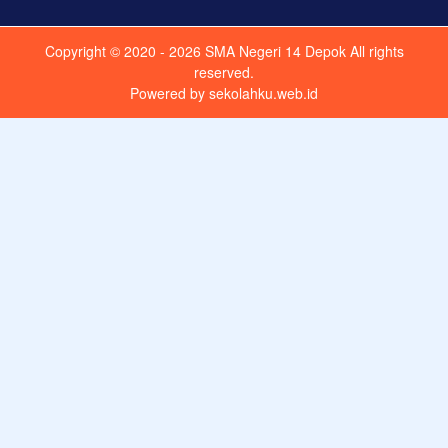
Copyright © 2020 - 2026
SMA Negeri 14 Depok
All rights
reserved.
Powered by
sekolahku.web.id