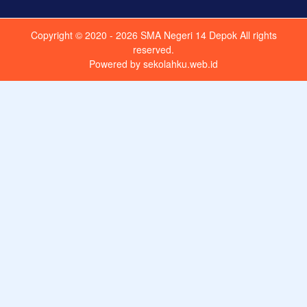
Copyright © 2020 - 2026
SMA Negeri 14 Depok
All rights
reserved.
Powered by
sekolahku.web.id