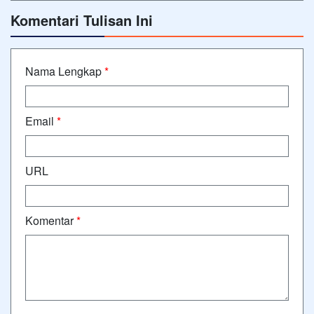
Komentari Tulisan Ini
Nama Lengkap
*
Email
*
URL
Komentar
*