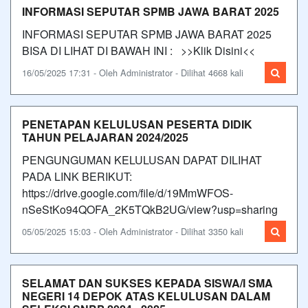
INFORMASI SEPUTAR SPMB JAWA BARAT 2025
INFORMASI SEPUTAR SPMB JAWA BARAT 2025
BISA DI LIHAT DI BAWAH INI : >>Klik Disini<<
16/05/2025 17:31 - Oleh Administrator - Dilihat 4668 kali
PENETAPAN KELULUSAN PESERTA DIDIK
TAHUN PELAJARAN 2024/2025
PENGUNGUMAN KELULUSAN DAPAT DILIHAT
PADA LINK BERIKUT:
https://drive.google.com/file/d/19MmWFOS-
nSeStKo94QOFA_2K5TQkB2UG/view?usp=sharing
05/05/2025 15:03 - Oleh Administrator - Dilihat 3350 kali
SELAMAT DAN SUKSES KEPADA SISWA/I SMA
NEGERI 14 DEPOK ATAS KELULUSAN DALAM