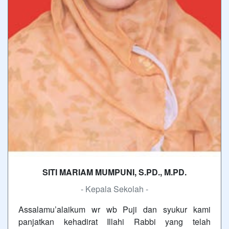
SITI MARIAM MUMPUNI, S.PD., M.PD.
- Kepala Sekolah -
Assalamu’alaikum wr wb Puji dan syukur kami
panjatkan kehadirat Illahi Rabbi yang telah