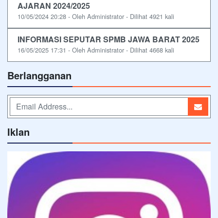
AJARAN 2024/2025
10/05/2024 20:28 - Oleh Administrator - Dilihat 4921 kali
INFORMASI SEPUTAR SPMB JAWA BARAT 2025
16/05/2025 17:31 - Oleh Administrator - Dilihat 4668 kali
Berlangganan
Iklan