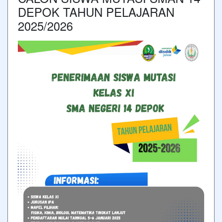
DEPOK TAHUN PELAJARAN
2025/2026