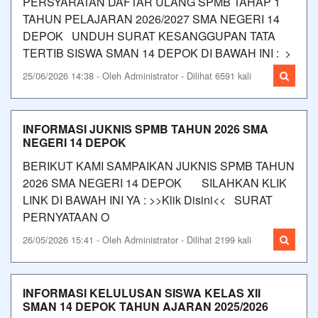
PERSYARATAN DAFTAR ULANG SPMB TAHAP 1
TAHUN PELAJARAN 2026/2027 SMA NEGERI 14
DEPOK UNDUH SURAT KESANGGUPAN TATA
TERTIB SISWA SMAN 14 DEPOK DI BAWAH INI : >
25/06/2026 14:38 - Oleh Administrator - Dilihat 6591 kali
INFORMASI JUKNIS SPMB TAHUN 2026 SMA
NEGERI 14 DEPOK
BERIKUT KAMI SAMPAIKAN JUKNIS SPMB TAHUN
2026 SMA NEGERI 14 DEPOK SILAHKAN KLIK
LINK DI BAWAH INI YA : >>Klik Disini<< SURAT
PERNYATAAN O
26/05/2026 15:41 - Oleh Administrator - Dilihat 2199 kali
INFORMASI KELULUSAN SISWA KELAS XII
SMAN 14 DEPOK TAHUN AJARAN 2025/2026