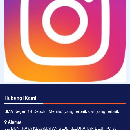
Hubungi Kami
SMA Negeri 14 Depok ⋅ Menjadi yang terbaik dari yang terbaik
Alamat
JL. BUNI RAYA KECAMATAN BEJI, KELURAHAN BEJI, KOTA