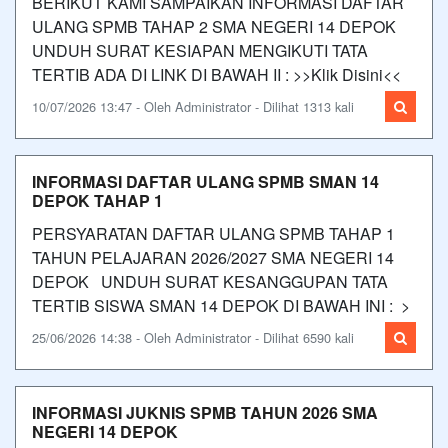
BERIKUT KAMI SAMPAIKAN INFORMASI DAFTAR
ULANG SPMB TAHAP 2 SMA NEGERI 14 DEPOK
UNDUH SURAT KESIAPAN MENGIKUTI TATA
TERTIB ADA DI LINK DI BAWAH II : >>Klik Disini<<
10/07/2026 13:47 - Oleh Administrator - Dilihat 1313 kali
INFORMASI DAFTAR ULANG SPMB SMAN 14
DEPOK TAHAP 1
PERSYARATAN DAFTAR ULANG SPMB TAHAP 1
TAHUN PELAJARAN 2026/2027 SMA NEGERI 14
DEPOK UNDUH SURAT KESANGGUPAN TATA
TERTIB SISWA SMAN 14 DEPOK DI BAWAH INI : >
25/06/2026 14:38 - Oleh Administrator - Dilihat 6590 kali
INFORMASI JUKNIS SPMB TAHUN 2026 SMA
NEGERI 14 DEPOK