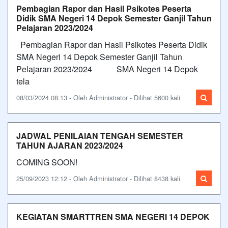
Pembagian Rapor dan Hasil Psikotes Peserta
Didik SMA Negeri 14 Depok Semester Ganjil Tahun
Pelajaran 2023/2024
Pembagian Rapor dan Hasil Psikotes Peserta Didik
SMA Negeri 14 Depok Semester Ganjil Tahun
Pelajaran 2023/2024 SMA Negeri 14 Depok
tela
08/03/2024 08:13 - Oleh Administrator - Dilihat 5600 kali
JADWAL PENILAIAN TENGAH SEMESTER
TAHUN AJARAN 2023/2024
COMING SOON!
25/09/2023 12:12 - Oleh Administrator - Dilihat 8438 kali
KEGIATAN SMARTTREN SMA NEGERI 14 DEPOK