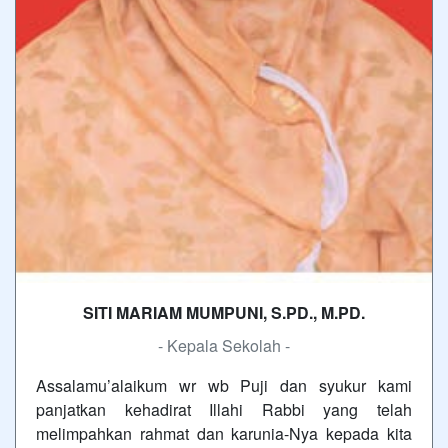
SITI MARIAM MUMPUNI, S.PD., M.PD.
- Kepala Sekolah -
Assalamu’alaikum wr wb Puji dan syukur kami
panjatkan kehadirat Illahi Rabbi yang telah
melimpahkan rahmat dan karunia-Nya kepada kita