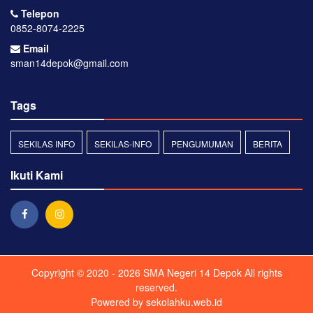
Telepon
0852-8074-2225
Email
sman14depok@gmail.com
Tags
SEKILAS INFO
SEKILAS-INFO
PENGUMUMAN
BERITA
Ikuti Kami
Copyright © 2020 - 2026
SMA Negeri 14 Depok
All rights
reserved.
Powered by
sekolahku.web.id