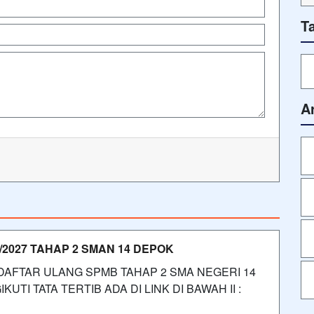
T
A
/2027 TAHAP 2 SMAN 14 DEPOK
DAFTAR ULANG SPMB TAHAP 2 SMA NEGERI 14
I TATA TERTIB ADA DI LINK DI BAWAH II :