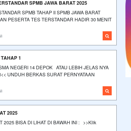
TERSTANDAR SPMB JAWA BARAT 2025
STANDAR SPMB TAHAP II SPMB JAWA BARAT
KAN PESERTA TES TERSTANDAR HADIR 30 MENIT
li
 TAHAP 1
SMA NEGERI 14 DEPOK ATAU LEBIH JELAS NYA
Disini<< UNDUH BERKAS SURAT PERNYATAAN
li
AT 2025
25 BISA DI LIHAT DI BAWAH INI : >>Klik