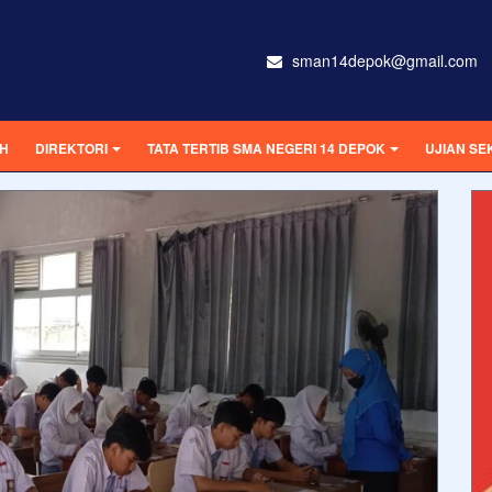
sman14depok@gmail.com
AH
DIREKTORI
TATA TERTIB SMA NEGERI 14 DEPOK
UJIAN SE