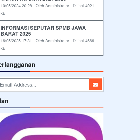
10/05/2024 20:28 - Oleh Administrator - Dilihat 4921
kali
INFORMASI SEPUTAR SPMB JAWA
BARAT 2025
16/05/2025 17:31 - Oleh Administrator - Dilihat 4666
kali
erlangganan
lan