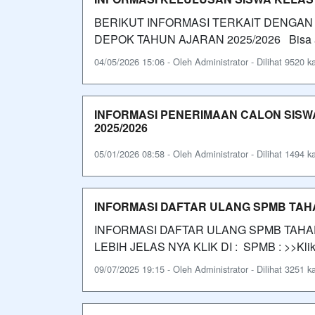
BERIKUT INFORMASI TERKAIT DENGAN 
DEPOK TAHUN AJARAN 2025/2026 Bisa akses 
04/05/2026 15:06 - Oleh Administrator - Dilihat 9520 ka
INFORMASI PENERIMAAN CALON SISW
2025/2026
05/01/2026 08:58 - Oleh Administrator - Dilihat 1494 ka
INFORMASI DAFTAR ULANG SPMB TAHA
INFORMASI DAFTAR ULANG SPMB TAHA
LEBIH JELAS NYA KLIK DI : SPMB : >>Klik
09/07/2025 19:15 - Oleh Administrator - Dilihat 3251 ka