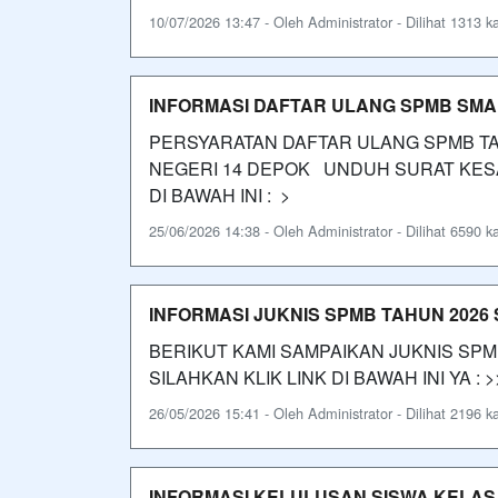
10/07/2026 13:47 - Oleh Administrator - Dilihat 1313 ka
INFORMASI DAFTAR ULANG SPMB SMA
PERSYARATAN DAFTAR ULANG SPMB TA
NEGERI 14 DEPOK UNDUH SURAT KESA
DI BAWAH INI : >
25/06/2026 14:38 - Oleh Administrator - Dilihat 6590 ka
INFORMASI JUKNIS SPMB TAHUN 2026
BERIKUT KAMI SAMPAIKAN JUKNIS SP
SILAHKAN KLIK LINK DI BAWAH INI YA : 
26/05/2026 15:41 - Oleh Administrator - Dilihat 2196 ka
INFORMASI KELULUSAN SISWA KELAS X