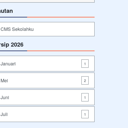
autan
CMS Sekolahku
rsip 2026
Januari
1
Mei
2
Juni
1
Juli
1