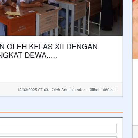
N OLEH KELAS XII DENGAN
GKAT DEWA.....
13/03/2025 07:43 - Oleh Administrator - Dilihat 1480 kali